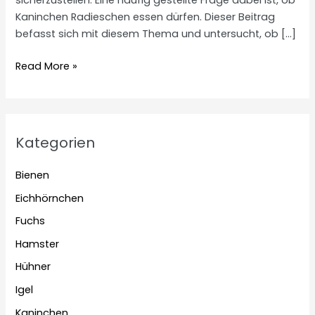
sicherzustellen. Eine häufig gestellte Frage dabei ist, ob
Kaninchen Radieschen essen dürfen. Dieser Beitrag
befasst sich mit diesem Thema und untersucht, ob […]
Dürfen
Read More »
Kaninchen
Radieschen
essen?
Kategorien
Bienen
Eichhörnchen
Fuchs
Hamster
Hühner
Igel
Kaninchen