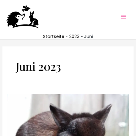
Zum
Inhalt
springen
Mai
Men
Startseite
2023
Juni
Juni 2023