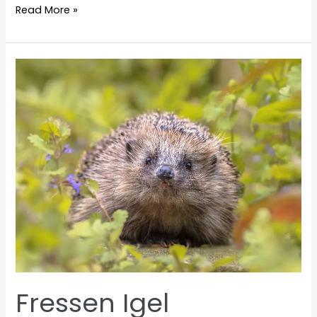
Fressen
Read More »
Igel
Hundefutter?
Fressen Igel