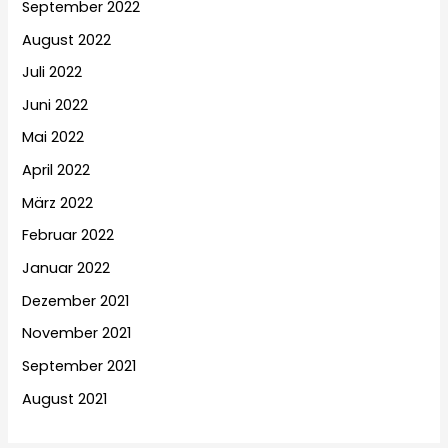
September 2022
August 2022
Juli 2022
Juni 2022
Mai 2022
April 2022
März 2022
Februar 2022
Januar 2022
Dezember 2021
November 2021
September 2021
August 2021