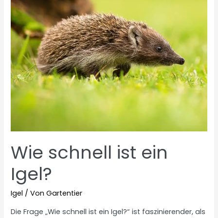
Wie schnell ist ein
Igel?
Igel
/ Von
Gartentier
Die Frage „Wie schnell ist ein Igel?“ ist faszinierender, als