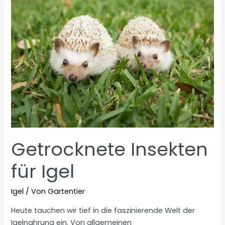
Getrocknete Insekten
für Igel
Igel
/ Von
Gartentier
Heute tauchen wir tief in die faszinierende Welt der
Igelnahrung ein. Von allgemeinen