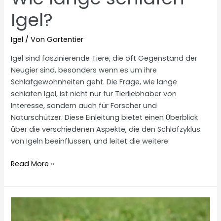
Igel?
Igel
/ Von
Gartentier
Igel sind faszinierende Tiere, die oft Gegenstand der
Neugier sind, besonders wenn es um ihre
Schlafgewohnheiten geht. Die Frage, wie lange
schlafen Igel, ist nicht nur für Tierliebhaber von
Interesse, sondern auch für Forscher und
Naturschützer. Diese Einleitung bietet einen Überblick
über die verschiedenen Aspekte, die den Schlafzyklus
von Igeln beeinflussen, und leitet die weitere
Wie
Read More »
lange
schlafen
Igel?