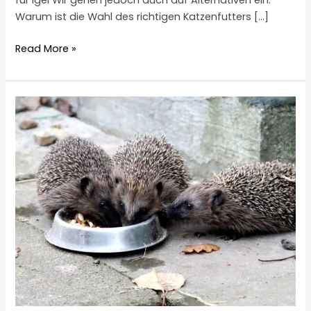
für Igel Wir gehen jedoch auch auf Alternativen ein.
Warum ist die Wahl des richtigen Katzenfutters […]
Welches
Read More »
Katzenfutter
für
Igel?