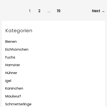
beißen?
Post
1
2
...
19
Next
→
pagination
Kategorien
Bienen
Eichhörnchen
Fuchs
Hamster
Hühner
Igel
Kaninchen
Maulwurf
Schmetterlinge