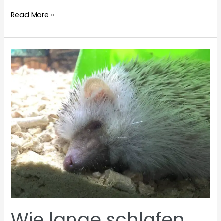
Igel
Read More »
Hackfleisch
füttern
Wie lange schlafen