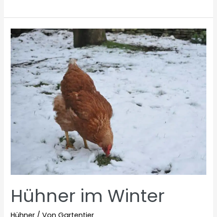
fressen
Amseln?
Hühner im Winter
Hühner
/ Von
Gartentier