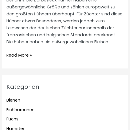
benannt. Die Barbezieux Hühner haben eine
außergewöhnliche Größe und zählen europaweit zu
den größten Hühnern überhaupt. Für Züchter sind diese
Hühner etwas Besonderes, werden jedoch zum
Leidwesen der deutschen Züchter nur innerhalb der
französischen und belgischen Standards anerkannt.
Die Hühner haben ein außergewöhnliches Fleisch
Barbezieux
Read More »
Hühner
Kategorien
Bienen
Eichhörnchen
Fuchs
Hamster