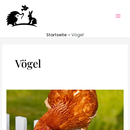
Zum
Inhalt
springen
Mai
Men
Startseite
Vögel
Vögel