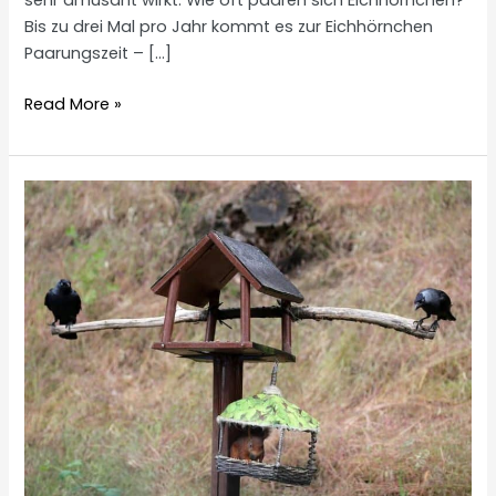
sehr amüsant wirkt. Wie oft paaren sich Eichhörnchen?
Bis zu drei Mal pro Jahr kommt es zur Eichhörnchen
Paarungszeit – […]
Eichhörnchen
Read More »
Paarungszeit