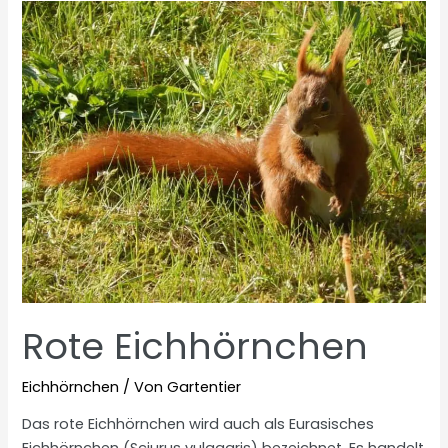
Rote Eichhörnchen
Eichhörnchen
/ Von
Gartentier
Das rote Eichhörnchen wird auch als Eurasisches