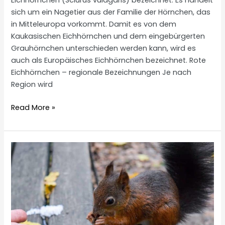
Eichhörnchen (Sciurus vulagaris) bezeichnet. Es handelt
sich um ein Nagetier aus der Familie der Hörnchen, das
in Mitteleuropa vorkommt. Damit es von dem
Kaukasischen Eichhörnchen und dem eingebürgerten
Grauhörnchen unterschieden werden kann, wird es
auch als Europäisches Eichhörnchen bezeichnet. Rote
Eichhörnchen – regionale Bezeichnungen Je nach
Region wird
Rote
Read More »
Eichhörnchen