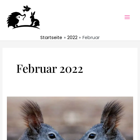
Zum
Inhalt
springen
Mai
Men
Startseite
2022
Februar
Februar 2022