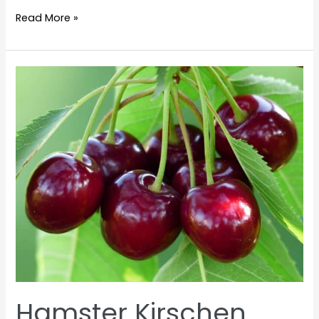
Hamster
Read More »
Kartoffeln
Hamster Kirschen