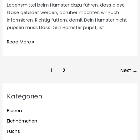
Lebensmittel beim Hamster dazu führen, dass diese
Gase gebildet werden, darüber möchten wir Euch
informieren. Richtig füttern, damit Dein Hamster nicht
pupsen muss Dass Dein Hamster pupst, ist
Hamster
Read More »
pupsen
Post
1
2
Next
→
pagination
Kategorien
Bienen
Eichhörnchen
Fuchs