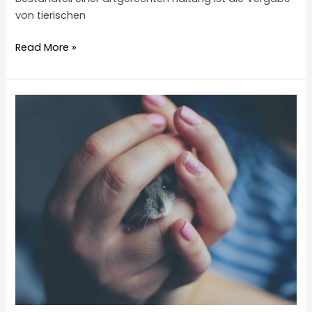
von tierischen
Hamster
Read More »
Eier