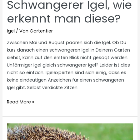
Schwangerer Igel, wie
erkennt man diese?
Igel
/ Von
Gartentier
Zwischen Mai und August paaren sich die Igel. Ob Du
kurz danach einen schwangeren Igel in Deinem Garten
siehst, kann auf den ersten Blick nicht gesagt werden.
Unförmiger Igel gleich schwangerer Igel? Leider ist dies
nicht so einfach. Igelexperten sind sich einig, dass es
keine eindeutigen Anzeichen für einen schwangeren
Igel gibt. Selbst verdickte Zitzen
Schwangerer
Read More »
Igel,
wie
erkennt
man
diese?