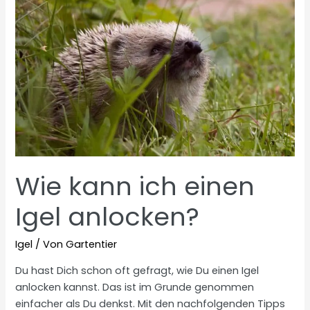
Wie kann ich einen
Igel anlocken?
Igel
/ Von
Gartentier
Du hast Dich schon oft gefragt, wie Du einen Igel
anlocken kannst. Das ist im Grunde genommen
einfacher als Du denkst. Mit den nachfolgenden Tipps