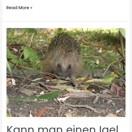
Wurfbox
Read More »
Kaninchen
Kann man einen Igel