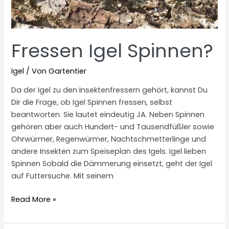
Fressen Igel Spinnen?
Igel
/ Von
Gartentier
Da der Igel zu den Insektenfressern gehört, kannst Du
Dir die Frage, ob Igel Spinnen fressen, selbst
beantworten. Sie lautet eindeutig JA. Neben Spinnen
gehören aber auch Hundert- und Tausendfüßler sowie
Ohrwürmer, Regenwürmer, Nachtschmetterlinge und
andere Insekten zum Speiseplan des Igels. Igel lieben
Spinnen Sobald die Dämmerung einsetzt, geht der Igel
auf Futtersuche. Mit seinem
Fressen
Read More »
Igel
Spinnen?