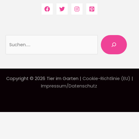
Suche
Copyright © 2026 Tier im Garten |
Cookie-Richtlinie (EU)
|
Impressum/Datenschutz