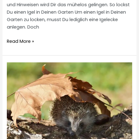
und Hinweisen wird Dir das mühelos gelingen. So lockst
Du einen Igel in Deinen Garten Um einen Igel in Deinen
Garten zu locken, musst Du lediglich eine Igelecke
anlegen. Doch
Wie
Read More »
kann
ich
einen
Igel
anlocken?