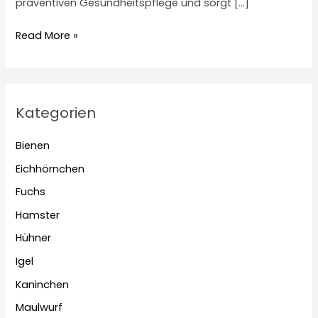
präventiven Gesundheitspflege und sorgt […]
Oregano
Read More »
für
Hühner
Kategorien
Bienen
Eichhörnchen
Fuchs
Hamster
Hühner
Igel
Kaninchen
Maulwurf