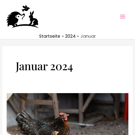
Zum
Inhalt
springen
Mai
Men
Startseite
2024
Januar
Januar 2024