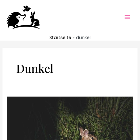
Zum
Inhalt
springen
Mai
Men
Startseite
dunkel
Dunkel