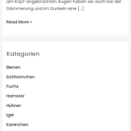
am Kopf angebrachten Augen haben sie auch bei der
Dämmerung und im Dunkeln eine […]
Können
Read More »
Kaninchen
im
Dunkeln
sehen?
Kategorien
Bienen
Eichhörnchen
Fuchs
Hamster
Hühner
Igel
Kaninchen