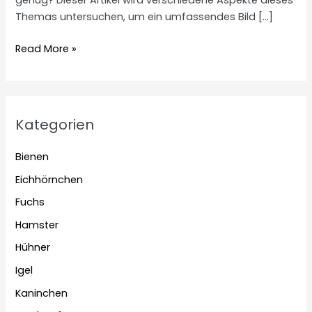
genug? Dieser Artikel wird verschiedene Aspekte dieses
Themas untersuchen, um ein umfassendes Bild […]
Kann
Read More »
ein
Kaninchen
nur
von
Kategorien
Heu
leben?
Bienen
Eichhörnchen
Fuchs
Hamster
Hühner
Igel
Kaninchen