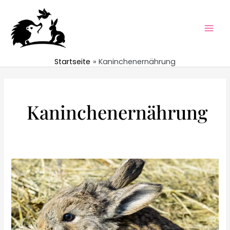
Zum
Inhalt
springen
Mai
Men
Startseite
Kaninchenernährung
Kaninchenernährung