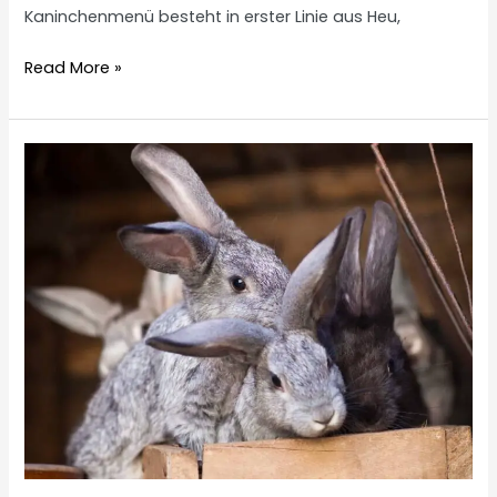
Kaninchenmenü besteht in erster Linie aus Heu,
Dürfen
Read More »
Kaninchen
Rotkohl
essen?