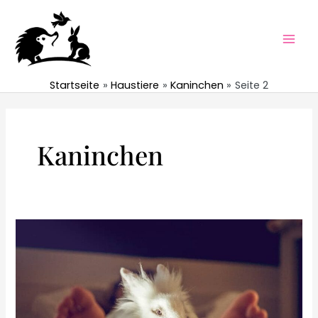
Zum
Inhalt
springen
Mai
Men
Startseite
Haustiere
Kaninchen
Seite 2
Kaninchen