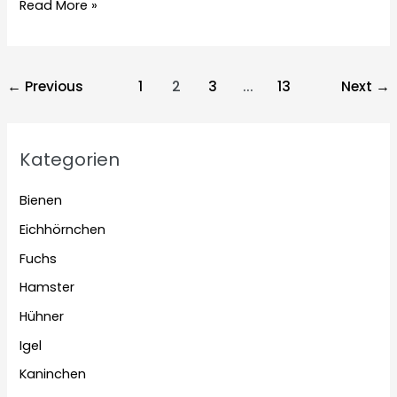
Kaninchen
Read More »
Geschwister
zusammen
halten
Post
←
Previous
1
2
3
...
13
Next
→
pagination
Kategorien
Bienen
Eichhörnchen
Fuchs
Hamster
Hühner
Igel
Kaninchen