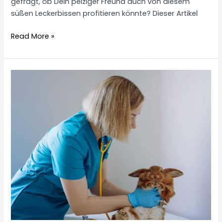
gefragt, ob Dein pelziger Freund auch von diesem
süßen Leckerbissen profitieren könnte? Dieser Artikel
Dürfen
Read More »
Kaninchen
Nektarinen
essen?