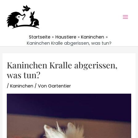
Zum
Inhalt
springen
Mai
Men
Startseite
Haustiere
Kaninchen
Kaninchen Kralle abgerissen, was tun?
Kaninchen Kralle abgerissen,
was tun?
/
Kaninchen
/ Von
Gartentier