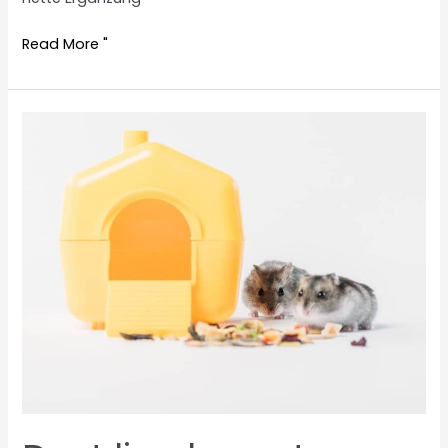
Hamster
Read More "
tube
system