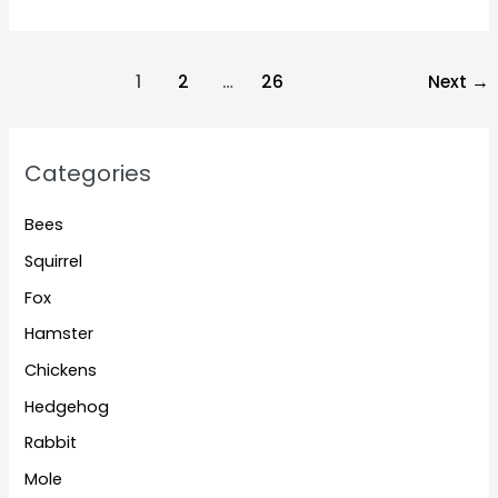
scent
gland
Post
1
2
…
26
Next
→
pagination
Categories
Bees
Squirrel
Fox
Hamster
Chickens
Hedgehog
Rabbit
Mole