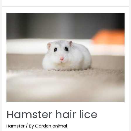
are
the
most
trusting?
Hamster hair lice
Hamster
/ By
Garden animal