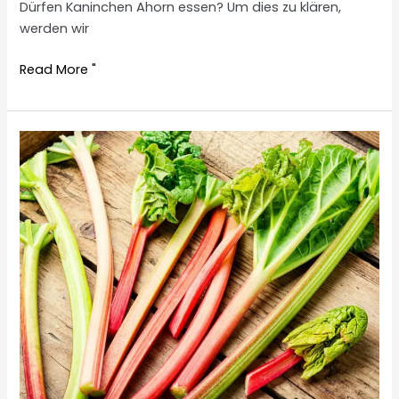
Dürfen Kaninchen Ahorn essen? Um dies zu klären,
werden wir
Are
Read More "
rabbits
allowed
to
eat
maple?