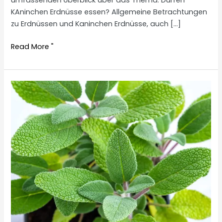
umfassenden Überblick über das Thema: Dürfen
KAninchen Erdnüsse essen? Allgemeine Betrachtungen
zu Erdnüssen und Kaninchen Erdnüsse, auch […]
Are
Read More "
rabbits
allowed
to
eat
peanuts?