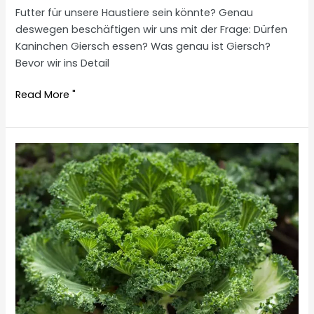
Futter für unsere Haustiere sein könnte? Genau
deswegen beschäftigen wir uns mit der Frage: Dürfen
Kaninchen Giersch essen? Was genau ist Giersch?
Bevor wir ins Detail
Are
Read More "
rabbits
allowed
to
eat
goutweed?