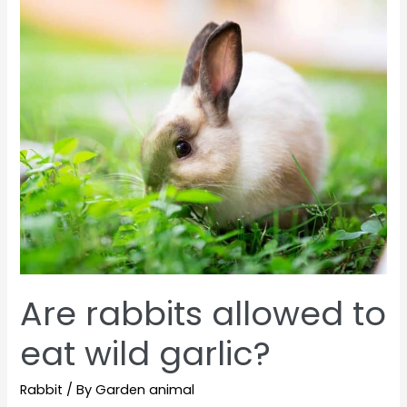
to
eat
rhubarb?
Are rabbits allowed to
eat wild garlic?
Rabbit
/ By
Garden animal