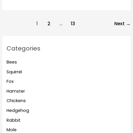
rabbits
allowed
to
Post
1
2
…
13
Next
→
eat
pagination
kale?
Categories
Bees
Squirrel
Fox
Hamster
Chickens
Hedgehog
Rabbit
Mole