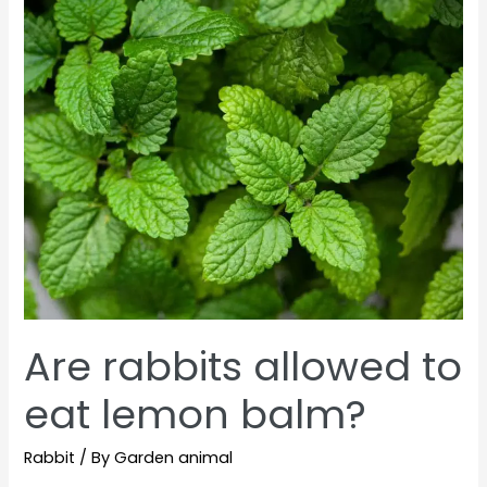
eat
sage?
Are rabbits allowed to
eat lemon balm?
Rabbit
/ By
Garden animal