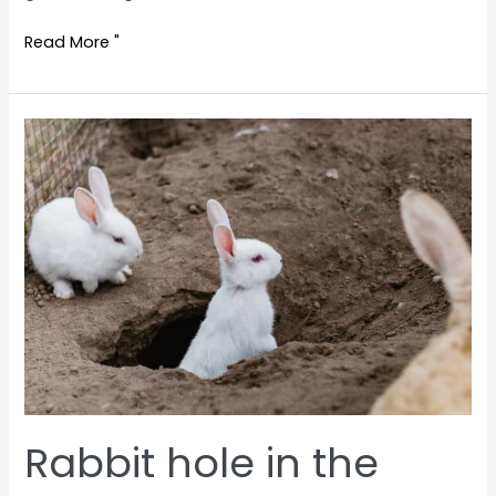
Are
Read More "
rabbits
allowed
to
eat
dandelion?
Rabbit hole in the