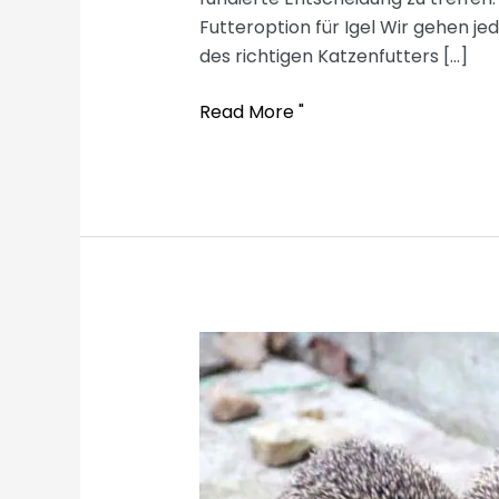
Futteroption für Igel Wir gehen je
des richtigen Katzenfutters […]
What
Read More "
cat
food
for
hedgehogs?