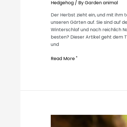
Hedgehog
/ By
Garden animal
Der Herbst zieht ein, und mit ihm 
unseren Gärten auf. Sie sind auf 
Winterschlaf und nach reichlich N
besten? Dieser Artikel geht dem T
und
Feeding
Read More "
hedgehogs
with
oatmeal