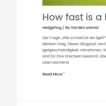
How fast is 
Hedgehog
/ By
Garden animal
Die Frage „Wie schnell ist ein Igel?
denken mag. Dieser Blogpost wird 
Igelgeschwindigkeit mitnehmen. Wa
sind für ihre Stacheln bekannt, a
überraschend
How
Read More "
fast
is
a
hedgehog?