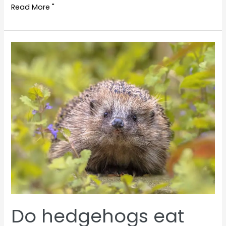
Do
Read More "
hedgehogs
eat
dog
food?
Do hedgehogs eat