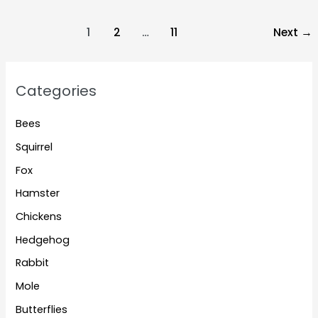
bite?
Post
1
2
…
11
Next
→
pagination
Categories
Bees
Squirrel
Fox
Hamster
Chickens
Hedgehog
Rabbit
Mole
Butterflies