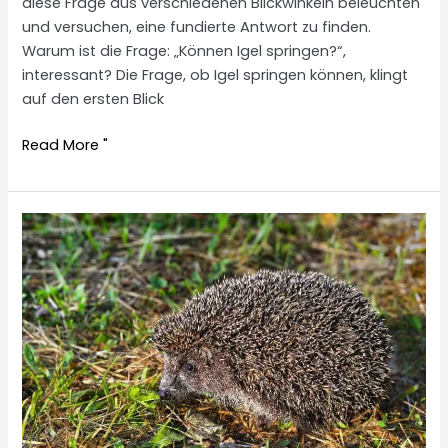
diese Frage aus verschiedenen Blickwinkeln beleuchten
und versuchen, eine fundierte Antwort zu finden.
Warum ist die Frage: „Können Igel springen?“,
interessant? Die Frage, ob Igel springen können, klingt
auf den ersten Blick
Can
Read More "
hedgehogs
jump?