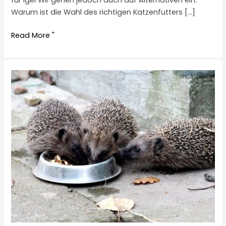
für Igel Wir gehen jedoch auch auf Alternativen ein.
Warum ist die Wahl des richtigen Katzenfutters […]
What
Read More "
cat
food
for
hedgehogs?