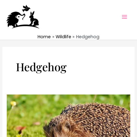
Skip
to
content
Mai
Men
Home
Wildlife
Hedgehog
Hedgehog