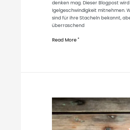
denken mag. Dieser Blogpost wird 
Igelgeschwindigkeit mitnehmen. Wa
sind für ihre Stacheln bekannt, a
überraschend
How
Read More "
fast
is
a
hedgehog?