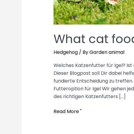
What cat foo
Hedgehog
/ By
Garden animal
Welches Katzenfutter für Igel? Ist
Dieser Blogpost soll Dir dabei hel
fundierte Entscheidung zu treffen.
Futteroption für Igel Wir gehen je
des richtigen Katzenfutters […]
What
Read More "
cat
food