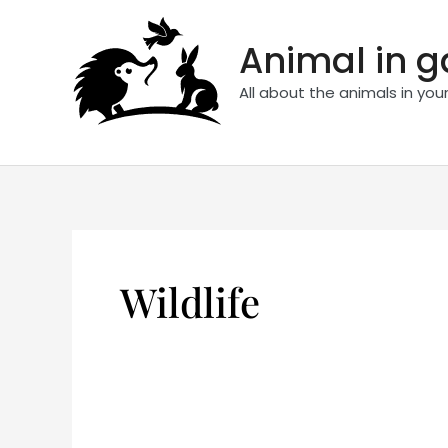
Skip
to
Animal in 
content
All about the animals in you
Wildlife