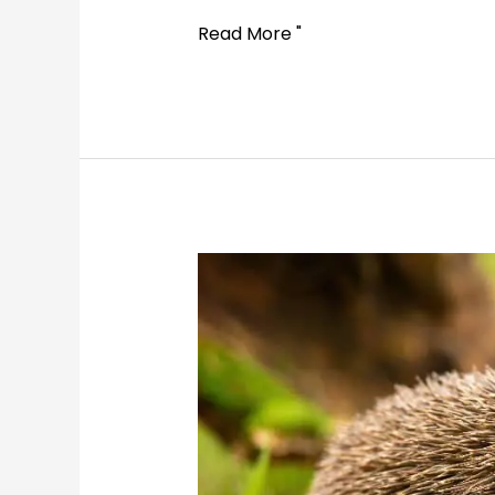
Feeding
Read More "
hedgehogs
with
oatmeal