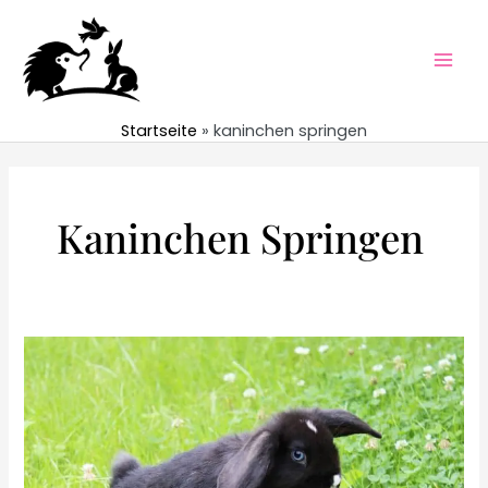
Zum
Inhalt
springen
Mai
Men
Startseite
kaninchen springen
Kaninchen Springen