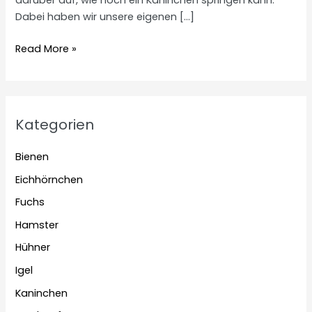
darüber auf, wie hoch ein Kaninchen springen kann.
Dabei haben wir unsere eigenen […]
Wie
Read More »
hoch
können
Kaninchen
springen?
Kategorien
Bienen
Eichhörnchen
Fuchs
Hamster
Hühner
Igel
Kaninchen