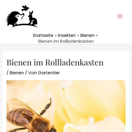
Zum
Inhalt
springen
Mai
Men
Startseite
Insekten
Bienen
Bienen im Rollladenkasten
Bienen im Rollladenkasten
/
Bienen
/ Von
Gartentier