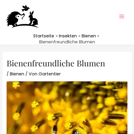
Zum
Inhalt
springen
Mai
Men
Startseite
Insekten
Bienen
Bienenfreundliche Blumen
Bienenfreundliche Blumen
/
Bienen
/ Von
Gartentier