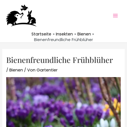
Zum
Inhalt
springen
Mai
Men
Startseite
Insekten
Bienen
Bienenfreundliche Frühblüher
Bienenfreundliche Frühblüher
/
Bienen
/ Von
Gartentier