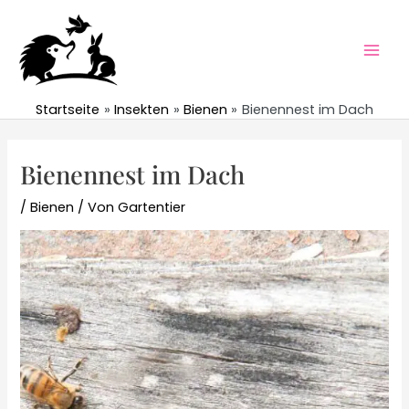
Zum
Inhalt
springen
Mai
Men
Startseite
Insekten
Bienen
Bienennest im Dach
Bienennest im Dach
/
Bienen
/ Von
Gartentier