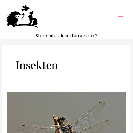
Zum
Inhalt
springen
Mai
Men
Startseite
Insekten
Seite 2
Insekten