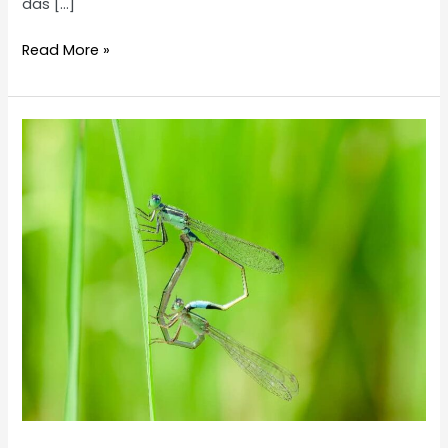
das […]
Großer
Read More »
Blaupfeil