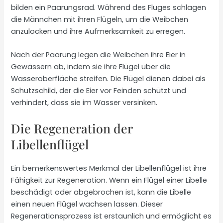
bilden ein Paarungsrad. Während des Fluges schlagen
die Männchen mit ihren Flügeln, um die Weibchen
anzulocken und ihre Aufmerksamkeit zu erregen.
Nach der Paarung legen die Weibchen ihre Eier in
Gewässern ab, indem sie ihre Flügel über die
Wasseroberfläche streifen. Die Flügel dienen dabei als
Schutzschild, der die Eier vor Feinden schützt und
verhindert, dass sie im Wasser versinken.
Die Regeneration der
Libellenflügel
Ein bemerkenswertes Merkmal der Libellenflügel ist ihre
Fähigkeit zur Regeneration. Wenn ein Flügel einer Libelle
beschädigt oder abgebrochen ist, kann die Libelle
einen neuen Flügel wachsen lassen. Dieser
Regenerationsprozess ist erstaunlich und ermöglicht es