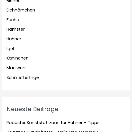
Bienen
Eichhörnchen
Fuchs
Hamster
Hühner
Igel
Kaninchen
Maulwurf
Schmetterlinge
Neueste Beiträge
Robuster Kunststoffzaun für Hühner – Tipps