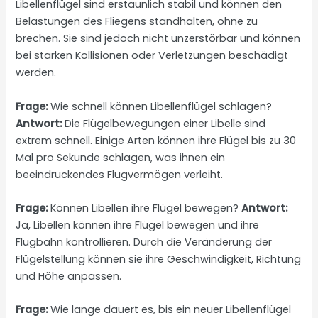
Libellenflügel sind erstaunlich stabil und können den
Belastungen des Fliegens standhalten, ohne zu
brechen. Sie sind jedoch nicht unzerstörbar und können
bei starken Kollisionen oder Verletzungen beschädigt
werden.
Frage:
Wie schnell können Libellenflügel schlagen?
Antwort:
Die Flügelbewegungen einer Libelle sind
extrem schnell. Einige Arten können ihre Flügel bis zu 30
Mal pro Sekunde schlagen, was ihnen ein
beeindruckendes Flugvermögen verleiht.
Frage:
Können Libellen ihre Flügel bewegen?
Antwort:
Ja, Libellen können ihre Flügel bewegen und ihre
Flugbahn kontrollieren. Durch die Veränderung der
Flügelstellung können sie ihre Geschwindigkeit, Richtung
und Höhe anpassen.
Frage:
Wie lange dauert es, bis ein neuer Libellenflügel