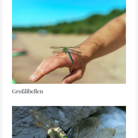
Großlibellen