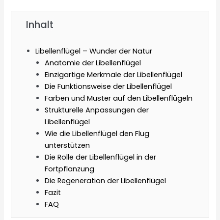
Inhalt
Libellenflügel – Wunder der Natur
Anatomie der Libellenflügel
Einzigartige Merkmale der Libellenflügel
Die Funktionsweise der Libellenflügel
Farben und Muster auf den Libellenflügeln
Strukturelle Anpassungen der
Libellenflügel
Wie die Libellenflügel den Flug
unterstützen
Die Rolle der Libellenflügel in der
Fortpflanzung
Die Regeneration der Libellenflügel
Fazit
FAQ