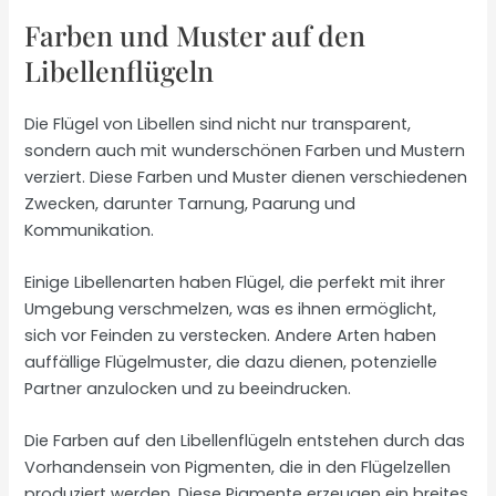
Farben und Muster auf den
Libellenflügeln
Die Flügel von Libellen sind nicht nur transparent,
sondern auch mit wunderschönen Farben und Mustern
verziert. Diese Farben und Muster dienen verschiedenen
Zwecken, darunter Tarnung, Paarung und
Kommunikation.
Einige Libellenarten haben Flügel, die perfekt mit ihrer
Umgebung verschmelzen, was es ihnen ermöglicht,
sich vor Feinden zu verstecken. Andere Arten haben
auffällige Flügelmuster, die dazu dienen, potenzielle
Partner anzulocken und zu beeindrucken.
Die Farben auf den Libellenflügeln entstehen durch das
Vorhandensein von Pigmenten, die in den Flügelzellen
produziert werden. Diese Pigmente erzeugen ein breites