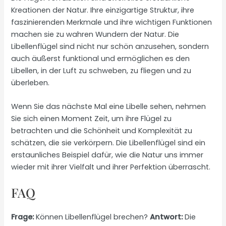
Kreationen der Natur. Ihre einzigartige Struktur, ihre
faszinierenden Merkmale und ihre wichtigen Funktionen
machen sie zu wahren Wundern der Natur. Die
Libellenflügel sind nicht nur schön anzusehen, sondern
auch äußerst funktional und ermöglichen es den
Libellen, in der Luft zu schweben, zu fliegen und zu
überleben.
Wenn Sie das nächste Mal eine Libelle sehen, nehmen
Sie sich einen Moment Zeit, um ihre Flügel zu
betrachten und die Schönheit und Komplexität zu
schätzen, die sie verkörpern. Die Libellenflügel sind ein
erstaunliches Beispiel dafür, wie die Natur uns immer
wieder mit ihrer Vielfalt und ihrer Perfektion überrascht.
FAQ
Frage:
Können Libellenflügel brechen?
Antwort:
Die