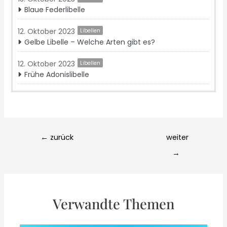
Blaue Federlibelle
12. Oktober 2023
Libellen
Gelbe Libelle – Welche Arten gibt es?‍
12. Oktober 2023
Libellen
Frühe Adonislibelle
Post
←
zurück
weiter
navigation
→
Verwandte Themen