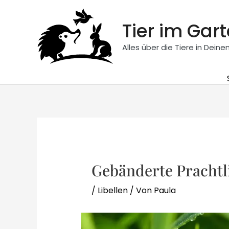
Zum
Inhalt
Tier im Gar
springen
Alles über die Tiere in Dein
Gebänderte Prachtli
/
Libellen
/ Von
Paula