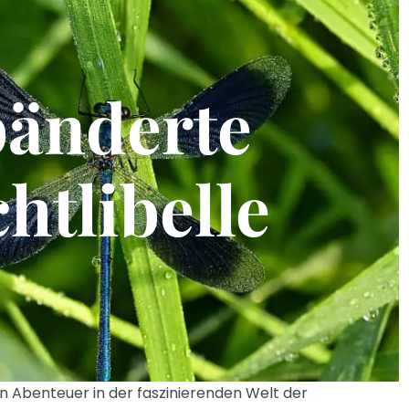
änderte
htlibelle
 Abenteuer in der faszinierenden Welt der