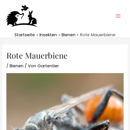
Zum
Inhalt
springen
Mai
Men
Startseite
Insekten
Bienen
Rote Mauerbiene
Rote Mauerbiene
/
Bienen
/ Von
Gartentier