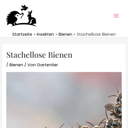
Zum
Inhalt
springen
Mai
Men
Startseite
Insekten
Bienen
Stachellose Bienen
Stachellose Bienen
/
Bienen
/ Von
Gartentier