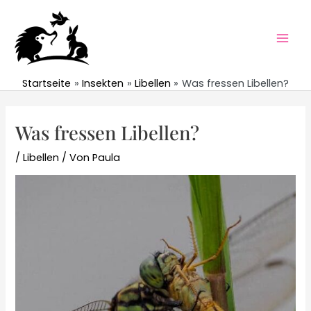
Zum
Inhalt
springen
Mai
Men
Startseite
Insekten
Libellen
Was fressen Libellen?
Was fressen Libellen?
/
Libellen
/ Von
Paula