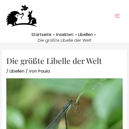
Zum
Inhalt
springen
Mai
Men
Startseite
Insekten
Libellen
Die größte Libelle der Welt
Die größte Libelle der Welt
/
Libellen
/ Von
Paula