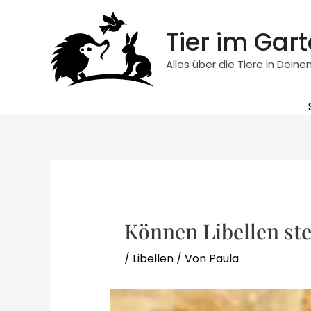
Zum
Inhalt
Tier im Gar
springen
Alles über die Tiere in Dein
Können Libellen st
/
Libellen
/ Von
Paula