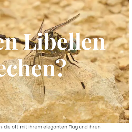
n Libellen
echen?
n, die oft mit ihrem eleganten Flug und ihren