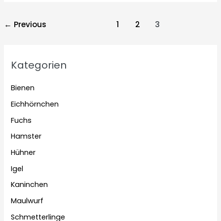
Post
←
Previous
1
2
3
pagination
Kategorien
Bienen
Eichhörnchen
Fuchs
Hamster
Hühner
Igel
Kaninchen
Maulwurf
Schmetterlinge