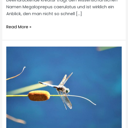
beeindruckende Kreatur trägt den wissenschaftlichen
Namen Megaloprepus caerulatus und ist wirklich ein
Anblick, den man nicht so schnell […]
Die
Read More »
größte
Libelle
der
Welt