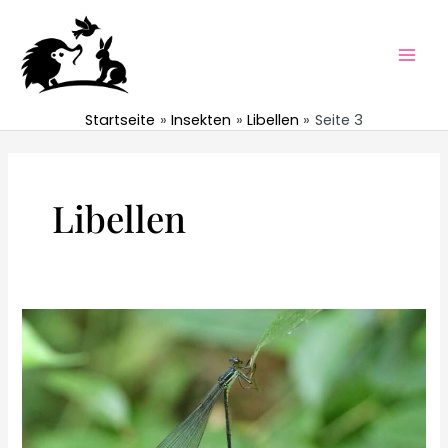
Zum
Inhalt
springen
Mai
Men
Startseite
Insekten
Libellen
Seite 3
Libellen