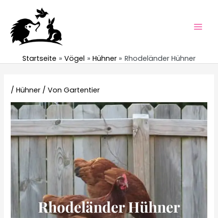
Zum
Inhalt
springen
Mai
Men
Startseite
Vögel
Hühner
Rhodeländer Hühner
/
Hühner
/ Von
Gartentier
Rhodeländer Hühner