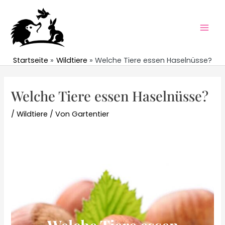
Zum
Inhalt
springen
Mai
Men
Startseite
Wildtiere
Welche Tiere essen Haselnüsse?
Welche Tiere essen Haselnüsse?
/
Wildtiere
/ Von
Gartentier