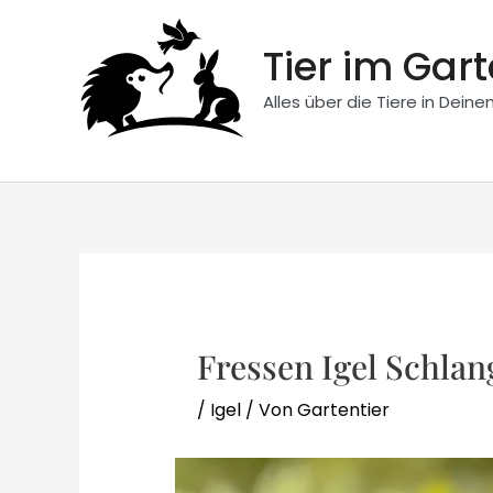
Zum
Inhalt
Tier im Gar
springen
Alles über die Tiere in Dein
Fressen Igel Schlan
/
Igel
/ Von
Gartentier