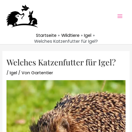
Zum
Inhalt
springen
Mai
Men
Startseite
Wildtiere
Igel
Welches Katzenfutter für Igel?
Welches Katzenfutter für Igel?
/
Igel
/ Von
Gartentier