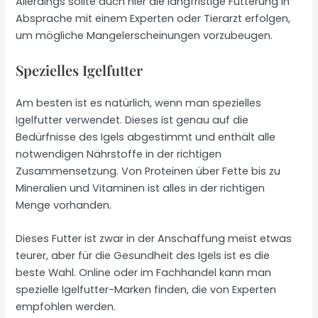
Allerdings sollte auch hier die langfristige Fütterung in
Absprache mit einem Experten oder Tierarzt erfolgen,
um mögliche Mangelerscheinungen vorzubeugen.
Spezielles Igelfutter
Am besten ist es natürlich, wenn man spezielles
Igelfutter verwendet. Dieses ist genau auf die
Bedürfnisse des Igels abgestimmt und enthält alle
notwendigen Nährstoffe in der richtigen
Zusammensetzung. Von Proteinen über Fette bis zu
Mineralien und Vitaminen ist alles in der richtigen
Menge vorhanden.
Dieses Futter ist zwar in der Anschaffung meist etwas
teurer, aber für die Gesundheit des Igels ist es die
beste Wahl. Online oder im Fachhandel kann man
spezielle Igelfutter-Marken finden, die von Experten
empfohlen werden.