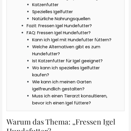
Katzenfutter
Spezielles Igelfutter
Natürliche Nahrungsquellen
Fazit: Fressen Igel Hundefutter?
FAQ: Fressen Igel Hundefutter?
Kann ich Igel mit Hundefutter füttern?
Welche Alternativen gibt es zum
Hundefutter?
Ist Katzenfutter für Igel geeignet?
Wo kann ich spezielles Igelfutter
kaufen?
Wie kann ich meinen Garten
igelfreundlich gestalten?
Muss ich einen Tierarzt konsultieren,
bevor ich einen Igel füttere?
Warum das Thema: „Fressen Igel
Hundefutter?