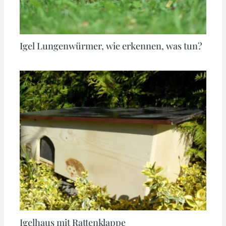
Igel Lungenwürmer, wie erkennen, was tun?
Igelhaus mit Rattenklappe