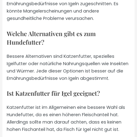
Ernährungsbedürfnisse von Igeln zugeschnitten. Es
könnte Mangelerscheinungen und andere
gesundheitliche Probleme verursachen.
Welche Alternativen gibt es zum
Hundefutter?
Bessere Alternativen sind Katzenfutter, spezielles
Igelfutter oder natürliche Nahrungsquellen wie Insekten
und Würmer. Jede dieser Optionen ist besser auf die
Ernährungsbedürfnisse von Igeln abgestimmt.
Ist Katzenfutter für Igel geeignet?
Katzenfutter ist im Allgemeinen eine bessere Wahl als
Hundefutter, da es einen höheren Fleischanteil hat.
Allerdings sollte man darauf achten, dass es keinen
hohen Fischanteil hat, da Fisch für Igel nicht gut ist.