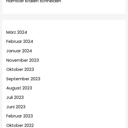
Hamster Krallen schneiden
März 2024
Februar 2024
Januar 2024
November 2023
Oktober 2023
September 2023
August 2023
Juli 2023
Juni 2023
Februar 2023
Oktober 2022