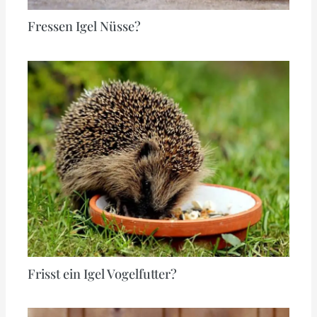
Fressen Igel Nüsse?
Frisst ein Igel Vogelfutter?