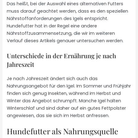
Das heißt, bei der Auswahl eines alternativen Futters
muss darauf geachtet werden, dass es den speziellen
Nährstoffanforderungen des Igels entspricht.
Hundefutter hat in der Regel eine andere
Nährstoffzusammensetzung, die wir im weiteren
Verlauf dieses Artikels genauer untersuchen werden.
Unterschiede in der Ernährung je nach
Jahreszeit
Je nach Jahreszeit ändert sich auch das
Nahrungsangebot für den Igel. Im Sommer und Frühjahr
finden sich genug Insekten, während im Herbst und
Winter das Angebot schrumpft. Manche Igel halten
Winterschlaf und sind daher auf ein gutes Fettpolster
angewiesen, das sie sich im Herbst anfressen.
Hundefutter als Nahrungsquelle