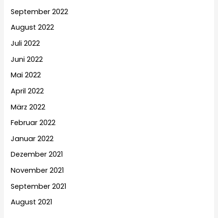
September 2022
August 2022
Juli 2022
Juni 2022
Mai 2022
April 2022
März 2022
Februar 2022
Januar 2022
Dezember 2021
November 2021
September 2021
August 2021