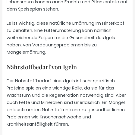
Lebensraum können auch Früchte und Pflanzenteile auf
dem Speiseplan stehen.
Es ist wichtig, diese natürliche Ernährung im Hinterkopf
zu behalten. Eine Futterumstellung kann nämlich
weitreichende Folgen für die Gesundheit des Igels
haben, von Verdauungsproblemen bis zu
Mangelernährung.
Nährstoffbedarf von Igeln
Der Nährstoffbedarf eines Igels ist sehr spezifisch.
Proteine spielen eine wichtige Rolle, da sie für das
Wachstum und die Regeneration notwendig sind. Aber
auch Fette und Mineralien sind unerlässlich. Ein Mangel
an bestimmten Nährstoffen kann zu gesundheitlichen
Problemen wie Knochenschwäche und
Krankheitsanfälligkeit führen.