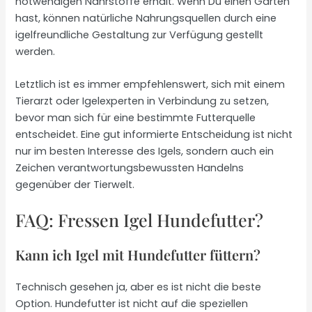
notwendigen Nährstoffe erhält. Wenn Du einen Garten
hast, können natürliche Nahrungsquellen durch eine
igelfreundliche Gestaltung zur Verfügung gestellt
werden.
Letztlich ist es immer empfehlenswert, sich mit einem
Tierarzt oder Igelexperten in Verbindung zu setzen,
bevor man sich für eine bestimmte Futterquelle
entscheidet. Eine gut informierte Entscheidung ist nicht
nur im besten Interesse des Igels, sondern auch ein
Zeichen verantwortungsbewussten Handelns
gegenüber der Tierwelt.
FAQ: Fressen Igel Hundefutter?
Kann ich Igel mit Hundefutter füttern?
Technisch gesehen ja, aber es ist nicht die beste
Option. Hundefutter ist nicht auf die speziellen