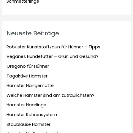
Schmetterlinge
Neueste Beiträge
Robuster Kunststoffzaun für Hühner – Tipps
Veganes Hundefutter – Grün und Gesund?
Oregano für Hühner
Tagaktive Hamster
Hamster Hängematte
Welche Hamster sind am zutraulichsten?
Hamster Haarlinge
Hamster Röhrensystem
Staubläuse Hamster