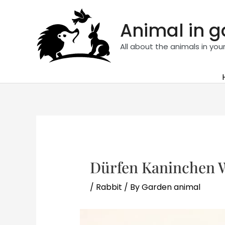
Skip
to
Animal in 
content
All about the animals in you
Dürfen Kaninchen 
/
Rabbit
/ By
Garden animal