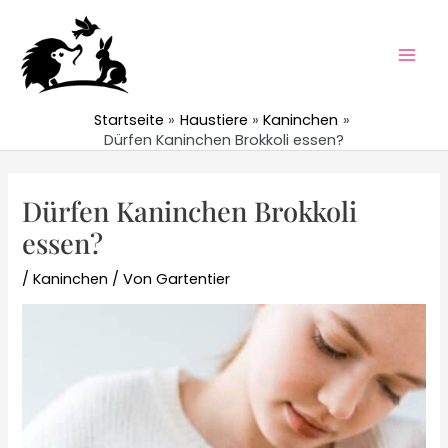
Zum
Inhalt
springen
Mai
Men
Startseite
Haustiere
Kaninchen
Dürfen Kaninchen Brokkoli essen?
Dürfen Kaninchen Brokkoli
essen?
/
Kaninchen
/ Von
Gartentier