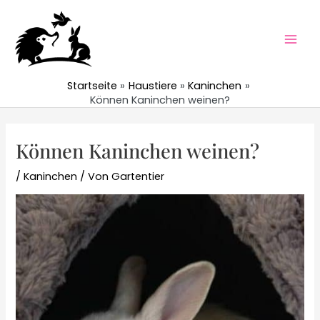
Zum
Inhalt
springen
Mai
Men
Startseite
Haustiere
Kaninchen
Können Kaninchen weinen?
Können Kaninchen weinen?
/
Kaninchen
/ Von
Gartentier