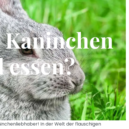
 Kaninchen
l essen?
inchenliebhaber! In der Welt der flauschigen