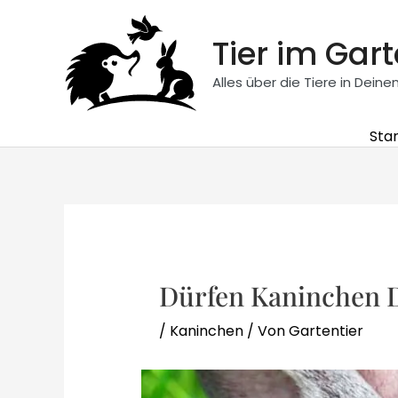
Zum
Inhalt
Tier im Gar
springen
Alles über die Tiere in Dein
Star
Dürfen Kaninchen D
/
Kaninchen
/ Von
Gartentier