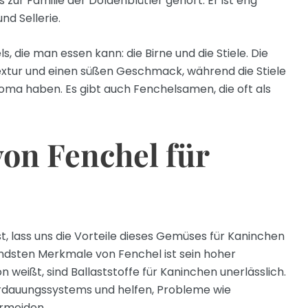
ur Familie der Doldenblütler gehört. Er ist eng
nd Sellerie.
s, die man essen kann: die Birne und die Stiele. Die
extur und einen süßen Geschmack, während die Stiele
roma haben. Es gibt auch Fenchelsamen, die oft als
von Fenchel für
st, lass uns die Vorteile dieses Gemüses für Kaninchen
ndsten Merkmale von Fenchel ist sein hoher
n weißt, sind Ballaststoffe für Kaninchen unerlässlich.
erdauungssystems und helfen, Probleme wie
rmeiden.