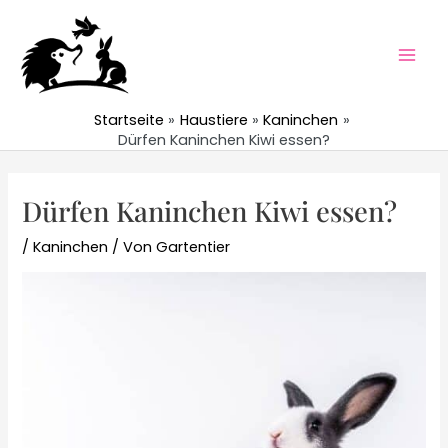
Zum
Inhalt
springen
Mai
Men
Startseite
Haustiere
Kaninchen
Dürfen Kaninchen Kiwi essen?
Dürfen Kaninchen Kiwi essen?
/
Kaninchen
/ Von
Gartentier