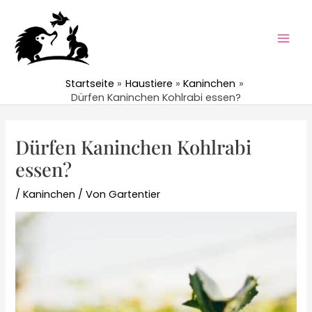
Zum
Inhalt
springen
Mai
Men
Startseite
Haustiere
Kaninchen
Dürfen Kaninchen Kohlrabi essen?
Dürfen Kaninchen Kohlrabi
essen?
/
Kaninchen
/ Von
Gartentier