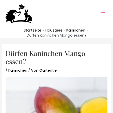
Zum
Inhalt
springen
Mai
Men
Startseite
Haustiere
Kaninchen
Dürfen Kaninchen Mango essen?
Dürfen Kaninchen Mango
essen?
/
Kaninchen
/ Von
Gartentier