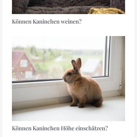
Können Kaninchen weinen?
Können Kaninchen Höhe einschätzen?