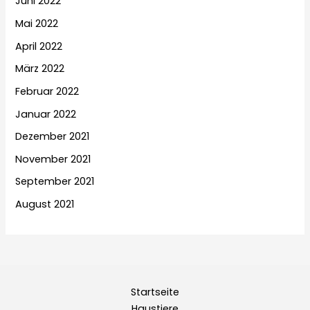
Juni 2022
Mai 2022
April 2022
März 2022
Februar 2022
Januar 2022
Dezember 2021
November 2021
September 2021
August 2021
Startseite
Haustiere