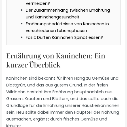
vermeiden?
Der Zusammenhang zwischen Ernährung
und Kaninchengesundheit
Ernährungsbedürfnisse von Kaninchen in
verschiedenen Lebensphasen
Fazit: Dürfen Kaninchen Spinat essen?
Ernährung von Kaninchen: Ein
kurzer Überblick
Kaninchen sind bekannt für ihren Hang zu Gemüse und
Blattgrün, und das aus gutem Grund. In der freien
Wildbahn besteht ihre Ernährung hauptsächlich aus
Gräsern, Kräutern und Blättern, und das sollte auch die
Grundlage für die Ernährung unserer Haustierkaninchen
sein. Heu sollte dabei immer den Hauptteil der Nahrung
ausmachen, ergänzt durch frisches Gemüse und
Kräuter.