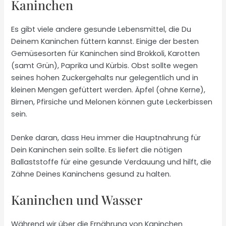
Kaninchen
Es gibt viele andere gesunde Lebensmittel, die Du
Deinem Kaninchen füttern kannst. Einige der besten
Gemüsesorten für Kaninchen sind Brokkoli, Karotten
(samt Grün), Paprika und Kürbis. Obst sollte wegen
seines hohen Zuckergehalts nur gelegentlich und in
kleinen Mengen gefüttert werden. Äpfel (ohne Kerne),
Birnen, Pfirsiche und Melonen können gute Leckerbissen
sein.
Denke daran, dass Heu immer die Hauptnahrung für
Dein Kaninchen sein sollte. Es liefert die nötigen
Ballaststoffe für eine gesunde Verdauung und hilft, die
Zähne Deines Kaninchens gesund zu halten.
Kaninchen und Wasser
Während wir über die Ernährung von Kaninchen