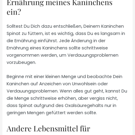
Ernährung meines Kaninchens
ein?
Solltest Du Dich dazu entschließen, Deinem Kaninchen
Spinat zu füttern, ist es wichtig, dass Du es langsam in
die Ernährung einführst. Jede Änderung in der
Ernährung eines Kaninchens sollte schrittweise
vorgenommen werden, um Verdauungsproblemen
vorzubeugen.
Beginne mit einer kleinen Menge und beobachte Dein
Kaninchen auf Anzeichen von Unwohlsein oder
Verdauungsproblemen. Wenn alles gut geht, kannst Du
die Menge schrittweise erhöhen, aber vergiss nicht,
dass Spinat aufgrund des Oxalsäuregehalts nur in
geringen Mengen gefüttert werden sollte.
Andere Lebensmittel für