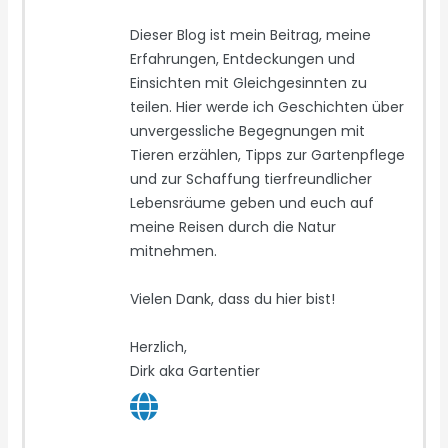
Dieser Blog ist mein Beitrag, meine
Erfahrungen, Entdeckungen und
Einsichten mit Gleichgesinnten zu
teilen. Hier werde ich Geschichten über
unvergessliche Begegnungen mit
Tieren erzählen, Tipps zur Gartenpflege
und zur Schaffung tierfreundlicher
Lebensräume geben und euch auf
meine Reisen durch die Natur
mitnehmen.
Vielen Dank, dass du hier bist!
Herzlich,
Dirk aka Gartentier