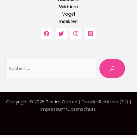
Wildtiere
Vögel
Insekten
Suche
Copyright © 2026 Tier im Garten |
Cookie-Richtlinie (EU)
|
Impressum/Datenschutz