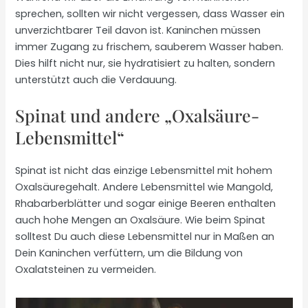
sprechen, sollten wir nicht vergessen, dass Wasser ein
unverzichtbarer Teil davon ist. Kaninchen müssen
immer Zugang zu frischem, sauberem Wasser haben.
Dies hilft nicht nur, sie hydratisiert zu halten, sondern
unterstützt auch die Verdauung.
Spinat und andere „Oxalsäure-
Lebensmittel“
Spinat ist nicht das einzige Lebensmittel mit hohem
Oxalsäuregehalt. Andere Lebensmittel wie Mangold,
Rhabarberblätter und sogar einige Beeren enthalten
auch hohe Mengen an Oxalsäure. Wie beim Spinat
solltest Du auch diese Lebensmittel nur in Maßen an
Dein Kaninchen verfüttern, um die Bildung von
Oxalatsteinen zu vermeiden.