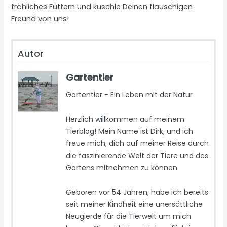
fröhliches Füttern und kuschle Deinen flauschigen
Freund von uns!
Autor
Gartentier
Gartentier - Ein Leben mit der Natur
Herzlich willkommen auf meinem
Tierblog! Mein Name ist Dirk, und ich
freue mich, dich auf meiner Reise durch
die faszinierende Welt der Tiere und des
Gartens mitnehmen zu können.
Geboren vor 54 Jahren, habe ich bereits
seit meiner Kindheit eine unersättliche
Neugierde für die Tierwelt um mich