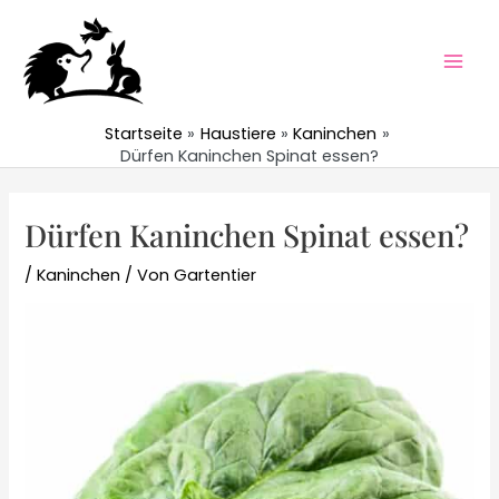
Zum
Inhalt
springen
Mai
Men
Startseite
Haustiere
Kaninchen
Dürfen Kaninchen Spinat essen?
Dürfen Kaninchen Spinat essen?
/
Kaninchen
/ Von
Gartentier