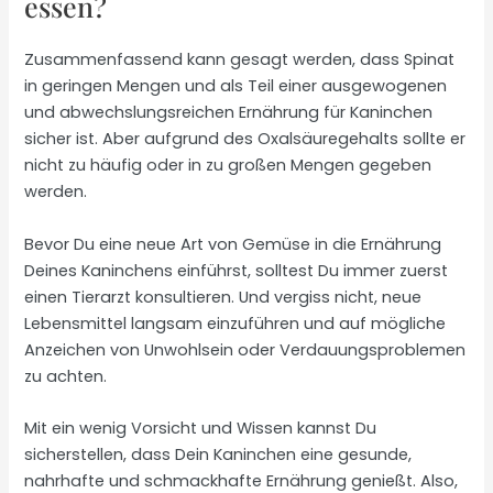
essen?
Zusammenfassend kann gesagt werden, dass Spinat
in geringen Mengen und als Teil einer ausgewogenen
und abwechslungsreichen Ernährung für Kaninchen
sicher ist. Aber aufgrund des Oxalsäuregehalts sollte er
nicht zu häufig oder in zu großen Mengen gegeben
werden.
Bevor Du eine neue Art von Gemüse in die Ernährung
Deines Kaninchens einführst, solltest Du immer zuerst
einen Tierarzt konsultieren. Und vergiss nicht, neue
Lebensmittel langsam einzuführen und auf mögliche
Anzeichen von Unwohlsein oder Verdauungsproblemen
zu achten.
Mit ein wenig Vorsicht und Wissen kannst Du
sicherstellen, dass Dein Kaninchen eine gesunde,
nahrhafte und schmackhafte Ernährung genießt. Also,