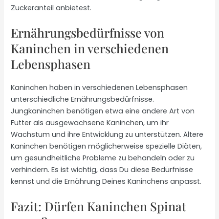
Zuckeranteil anbietest.
Ernährungsbedürfnisse von
Kaninchen in verschiedenen
Lebensphasen
Kaninchen haben in verschiedenen Lebensphasen
unterschiedliche Ernährungsbedürfnisse.
Jungkaninchen benötigen etwa eine andere Art von
Futter als ausgewachsene Kaninchen, um ihr
Wachstum und ihre Entwicklung zu unterstützen. Ältere
Kaninchen benötigen möglicherweise spezielle Diäten,
um gesundheitliche Probleme zu behandeln oder zu
verhindern. Es ist wichtig, dass Du diese Bedürfnisse
kennst und die Ernährung Deines Kaninchens anpasst.
Fazit: Dürfen Kaninchen Spinat