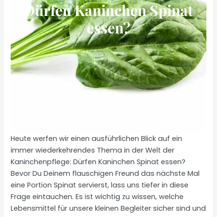
Dürfen Kaninchen Spinat
essen?
Heute werfen wir einen ausführlichen Blick auf ein
immer wiederkehrendes Thema in der Welt der
Kaninchenpflege: Dürfen Kaninchen Spinat essen?
Bevor Du Deinem flauschigen Freund das nächste Mal
eine Portion Spinat servierst, lass uns tiefer in diese
Frage eintauchen. Es ist wichtig zu wissen, welche
Lebensmittel für unsere kleinen Begleiter sicher sind und