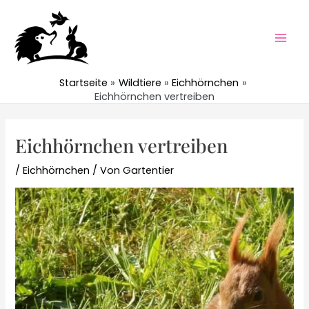
Zum
Inhalt
springen
Mai
Men
Startseite
Wildtiere
Eichhörnchen
Eichhörnchen vertreiben
Eichhörnchen vertreiben
/
Eichhörnchen
/ Von
Gartentier