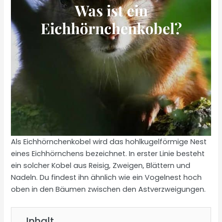
Was ist ein
Eichhörnchenkobel?
Als Eichhörnchenkobel wird das hohlkugelförmige Nest
eines Eichhörnchens bezeichnet. In erster Linie besteht
ein solcher Kobel aus Reisig, Zweigen, Blättern und
Nadeln. Du findest ihn ähnlich wie ein Vogelnest hoch
oben in den Bäumen zwischen den Astverzweigungen.
Inhalt