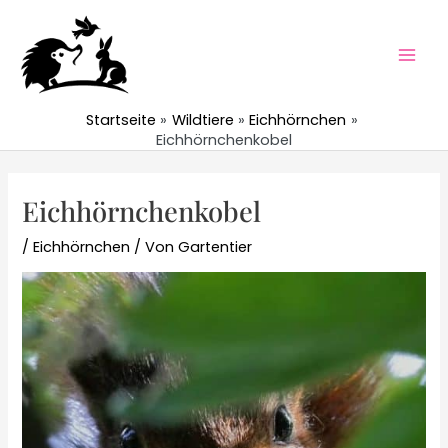
Zum
Inhalt
springen
Mai
Men
Startseite
Wildtiere
Eichhörnchen
Eichhörnchenkobel
Eichhörnchenkobel
/
Eichhörnchen
/ Von
Gartentier