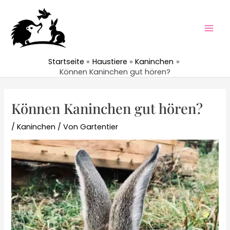
Zum
Inhalt
springen
Mai
Men
Startseite
Haustiere
Kaninchen
Können Kaninchen gut hören?
Können Kaninchen gut hören?
/
Kaninchen
/ Von
Gartentier