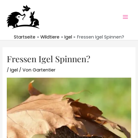
Zum
Inhalt
springen
Mai
Men
Startseite
Wildtiere
Igel
Fressen Igel Spinnen?
Fressen Igel Spinnen?
/
Igel
/ Von
Gartentier