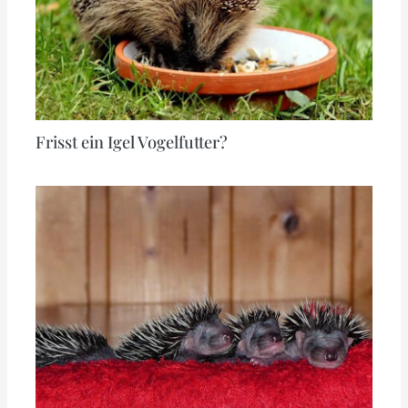
Frisst ein Igel Vogelfutter?