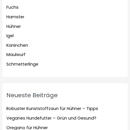
Fuchs
Hamster
Hühner
Igel
Kaninchen
Maulwurf
Schmetterlinge
Neueste Beiträge
Robuster Kunststoffzaun für Hühner – Tipps
Veganes Hundefutter – Grün und Gesund?
Oregano für Hühner