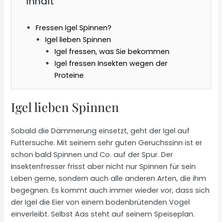
Inhalt
Fressen Igel Spinnen?
Igel lieben Spinnen
Igel fressen, was Sie bekommen
Igel fressen Insekten wegen der
Proteine
Igel lieben Spinnen
Sobald die Dämmerung einsetzt, geht der Igel auf
Futtersuche. Mit seinem sehr guten Geruchssinn ist er
schon bald Spinnen und Co. auf der Spur. Der
Insektenfresser frisst aber nicht nur Spinnen für sein
Leben gerne, sondern auch alle anderen Arten, die ihm
begegnen. Es kommt auch immer wieder vor, dass sich
der Igel die Eier von einem bodenbrütenden Vogel
einverleibt. Selbst Aas steht auf seinem Speiseplan.