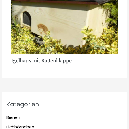
Igelhaus mit Rattenklappe
Kategorien
Bienen
Eichhörnchen