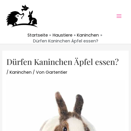
Zum
Inhalt
springen
Mai
Men
Startseite
Haustiere
Kaninchen
Dürfen Kaninchen Äpfel essen?
Dürfen Kaninchen Äpfel essen?
/
Kaninchen
/ Von
Gartentier