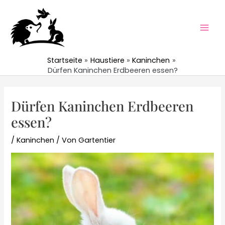
Zum
Inhalt
springen
Mai
Men
Startseite
Haustiere
Kaninchen
Dürfen Kaninchen Erdbeeren essen?
Dürfen Kaninchen Erdbeeren
essen?
/
Kaninchen
/ Von
Gartentier